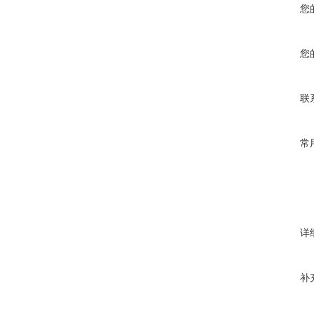
您
您
联
常
详
补