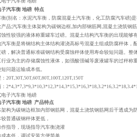
电子汽车衡 地磅
特点
车衡(别名：水泥汽车衡，防腐混凝土汽车衡，化工防腐汽车磅)
产品;汽车衡主体架构为碳钢边框,加内部钢筋网,混凝土浇筑钢
腐蚀性较强的液体称重罐车过磅。混凝土结构汽车衡的出现能够
构汽车衡是将钢结构主体结构灌浇高标号混凝土组成防腐秤体，
过磅，解决普通标准碳钢结构受腐蚀秤体使用寿命较短问题。整
工行业为主的存储腐蚀性液体，如强酸强碱等废液罐车的过秤称
较短问题运输成本低。
T,30T,50T,60T,80T,100T,120T,150T
4,3*7,3*9,3*10,3*12,3*14,3*15,3*16,3*18,3.2*16,3.2*18,3.4*1
子汽车衡 地磅
产品特点
体架构为碳钢边框加内部钢筋网，混凝土浇筑钢筋网后干透成为
本较普通碳钢秤体更低，
操作指导，现场指导汽车衡浇灌
输成本低，调试安装方便简单