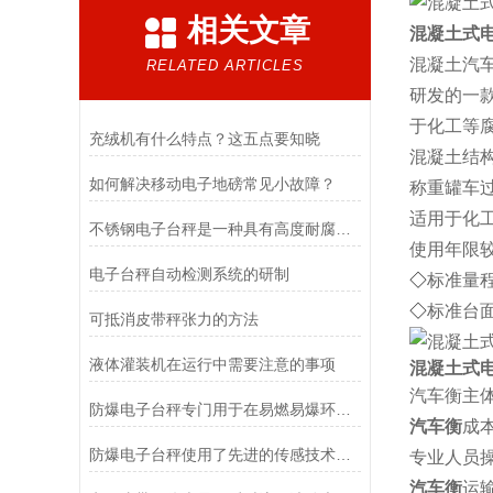
相关文章
混凝土式
混凝土汽
RELATED ARTICLES
研发的一款
于化工等
充绒机有什么特点？这五点要知晓
混凝土结
如何解决移动电子地磅常见小故障？
称重罐车
适用于化
不锈钢电子台秤是一种具有高度耐腐蚀性和精确称重能力的设备
使用年限
电子台秤自动检测系统的研制
◇
标准量程：20
◇
标准台面：2*
可抵消皮带秤张力的方法
液体灌装机在运行中需要注意的事项
混凝土式电
汽车衡主
防爆电子台秤专门用于在易燃易爆环境中进行称重操作
汽车衡
成
防爆电子台秤使用了先进的传感技术和数据处理算法
专业人员
汽车衡
运