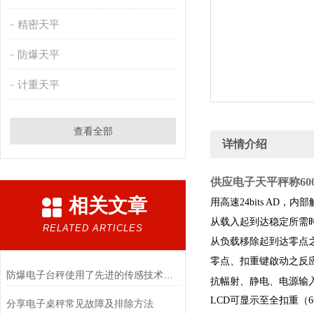
精密天平
防爆天平
计重天平
查看全部
详情介绍
供应电子天平秤称600
相关文章
用高速24bits AD，内
从载入起到达稳定所需
RELATED ARTICLES
从负载移除起到达零点
零点、扣重键啟动之反
防爆电子台秤使用了先进的传感技术和数据处理算法
抗幅射、静电、电源输
LCD可显示至全扣重（
​分享电子桌秤常见故障及排除方法