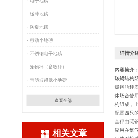
电子地磅
缓冲地磅
防爆地磅
移动小地磅
详情介
不锈钢电子地磅
宠物秤（畜牧秤）
内容简介
碳钢结构
带斜坡超低小地磅
爆钢瓶秤
体场合使
查看全部
构组成，
配置四只
全秤由碳
应用在氯
相关文章