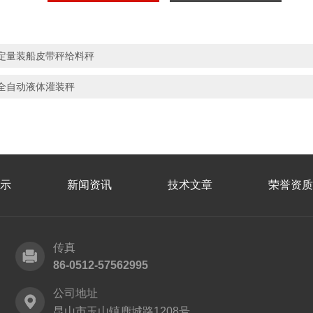
定量装船皮带秤给料秤
全自动液体灌装秤
示
新闻资讯
技术文章
荣誉资质
传真
86-0512-57562995
公司地址
昆山市玉山镇鹿城路1208号