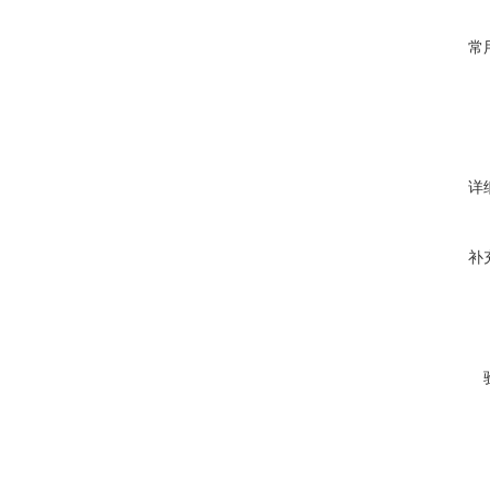
常
详
补