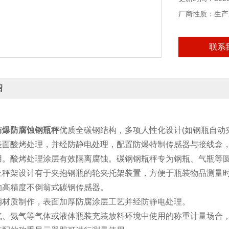
厂商性质：生产
联系
绍
：
防爆防腐蚀钢瓶秤
优质全碳钢结构，多项人性化设计(如钢瓶自动
表面酸烤处理，并经防静电处理，配置防爆特制传感器与接线盒
用。酸烤处理涂层有效隔离腐蚀。碳钢钢瓶秤专为钢瓶、气瓶等
上秤架设计有于夹抱钢瓶的轮夹托架装置，方便于瓶装物品测量
的高精度不倒翁式碳钢传感器。
钢材质制作，表面加厚防腐涂层工艺并经防静电处理。
气、氨气等气体或液体瓶装充装放料环境中使用的称重计量场合