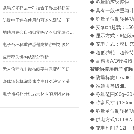
◆ 称量响应速度快
条码打印秤是一种结合了称重和标签打印功能的设备
◆ 具有一般称重与
◆ 称量单位制转换
防爆电子秤在使用前可以先测试一下
◆ 安quan超载：15
地磅用完会自动归零吗？不归零怎么办？
◆ 显示方式：6位
◆ 充电方式：整机充
电子台秤称重传感器防护密封等级如何判定？
◆ 超低功耗、超长待
皮带秤关键构成部分剖析
◆ 高精度A/D转换器
无人值守汽车衡布线要注意哪些问题
智能触摸屏电子桌称
◆ 防爆标志:ExiaIICT
膏体灌装机灌装速度由什么决定？灌装精度怎样调整？
◆ 准确度等级:Ⅲ。
电子地磅秤开机后无反应的原因及解决方法介绍
◆ 称量范围:60g~30
◆ 称盘尺寸:∮130mm/
◆ 称量单位制转换功
◆ 供电方式:DE08
◆ 充电时间为12h，