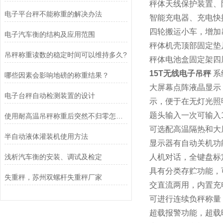
秤体天线保护装置、
电子平台秤不能称重的解决办法
智能充电器、充电快
四轮搬运小车，增加
电子汽车衡的结构及应用范围
秤体机壳顶部固定垫
吊秤称重读数的稳定时间可以维持多久?
秤体电池盒固定架四
15T无线电子吊秤
系
哪些因素会影响地磅的称重结果？
大屏幕点阵液晶显示
电子台秤自动检测装置的设计
示，便于在无灯光照
题头输入一次可输入
使用耐高温吊秤称重后突然不归零怎么调？
可选配高温隔热和大
半自动液体灌装机使用方法
显示器有自动关机功
浅析汽车衡的安装、调试及检定
人机对话，全键盘标
具有分类存贮功能，可
失重秤，苏州双螺杆失重秤厂家
交直流两用，内置充
可进行连续负秤称量
超载报警功能，超载