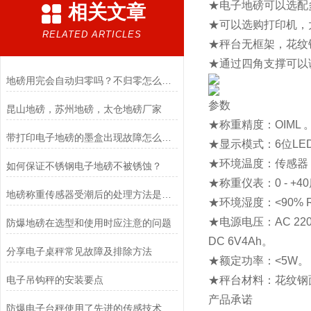
★电子地磅可以选配
相关文章
★可以选购打印机，
RELATED ARTICLES
★秤台无框架，花纹
★通过四角支撑可以
地磅用完会自动归零吗？不归零怎么办？
参数
昆山地磅，苏州地磅，太仓地磅厂家
★称重精度：OIML 
带打印电子地磅的墨盒出现故障怎么办？
★显示模式：6位LED
★环境温度：传感器：-2
如何保证不锈钢电子地磅不被锈蚀？
★称重仪表：0 - +4
地磅称重传感器受潮后的处理方法是什么？
★环境湿度：<90%
★电源电压：AC 220
防爆地磅在选型和使用时应注意的问题
DC 6V4Ah。
​分享电子桌秤常见故障及排除方法
★额定功率：<5W。
电子吊钩秤的安装要点
★秤台材料：花纹钢
产品承诺
防爆电子台秤使用了先进的传感技术和数据处理算法