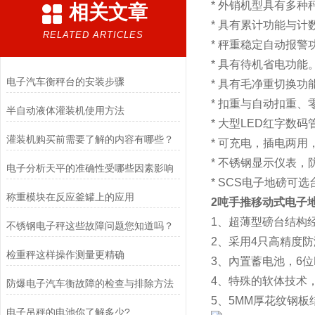
* 外销机型具有多
相关文章
* 具有累计功能与计
RELATED ARTICLES
* 秤重稳定自动报警
* 具有待机省电功能
电子汽车衡秤台的安装步骤
* 具有毛净重切换功
* 扣重与自动扣重
半自动液体灌装机使用方法
* 大型LED红字数
灌装机购买前需要了解的内容有哪些？
* 可充电，插电两
* 不锈钢显示仪表，
电子分析天平的准确性受哪些因素影响
* SCS电子地磅可选台面
称重模块在反应釜罐上的应用
2吨手推移动式电子
1、超薄型磅台结构
不锈钢电子秤这些故障问题您知道吗？
2、采用4只高精度
检重秤这样操作测量更精确
3、內置蓄电池，6位
4、特殊的软体技术
防爆电子汽车衡故障的检查与排除方法
5、5MM厚花纹钢板
电子吊秤的电池你了解多少?