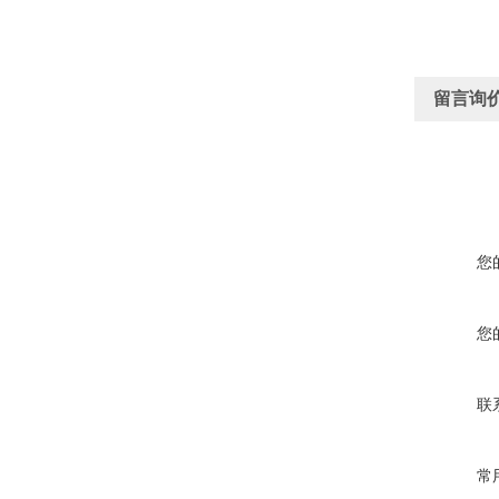
留言询
您
您
联
常