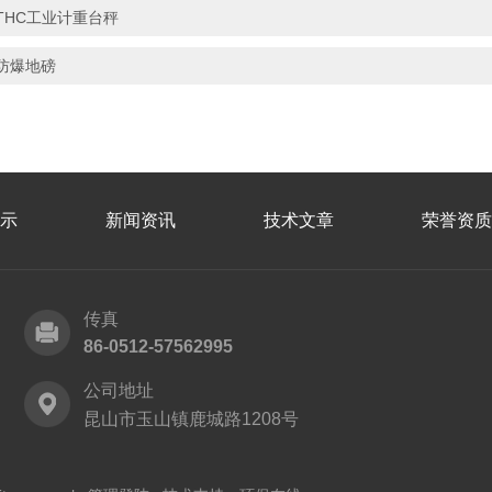
THC工业计重台秤
防爆地磅
示
新闻资讯
技术文章
荣誉资质
传真
86-0512-57562995
公司地址
昆山市玉山镇鹿城路1208号