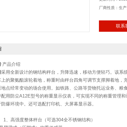
厂商性质：生产
联系
绍
磅
产品介绍
磅
采用全新设计的钢结构秤台，升降迅速，移动方便轻巧。该系
车上的聚氨酯滚轮着地，称重时由秤台四角可调节支撑脚着地，
重地点经常变动的场合使用。如铁路、公路等货物托运业务、粮
秤配用防尘A12E型号的称重显示仪表，可实现不同的称重管理
于防爆环境中。还可选配打印机、大屏幕显示器。
 1、高强度整体秤台（可选304全不锈钢结构）