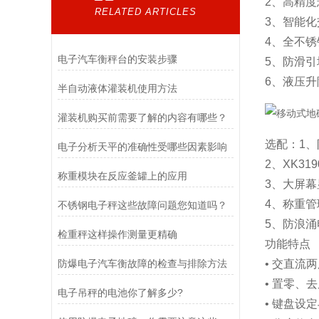
2、高精
RELATED ARTICLES
3、智能
4、全不
电子汽车衡秤台的安装步骤
5、防滑
6、液压
半自动液体灌装机使用方法
灌装机购买前需要了解的内容有哪些？
选配：1、防
电子分析天平的准确性受哪些因素影响
2、XK31
称重模块在反应釜罐上的应用
3、大屏幕
4、称重管
不锈钢电子秤这些故障问题您知道吗？
5、防浪涌
检重秤这样操作测量更精确
功能特点
防爆电子汽车衡故障的检查与排除方法
• 交直流
• 置零、
电子吊秤的电池你了解多少?
• 键盘设