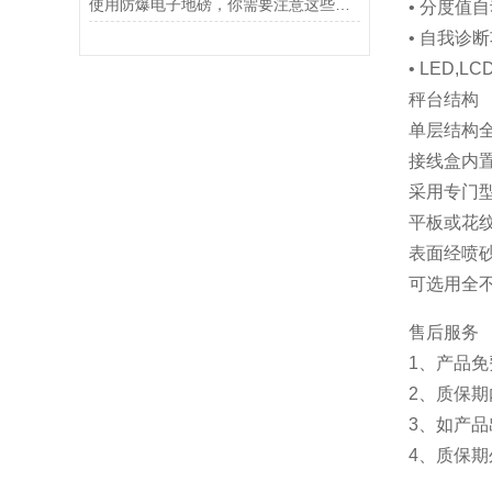
使用防爆电子地磅，你需要注意这些事项
• 分度值
• 自我诊
• LED,
秤台结构
单层结构
接线盒内
采用专门
平板或花纹
表面经喷
可选用全
售后服务
1、产品
2、质保
3、如产品
4、质保