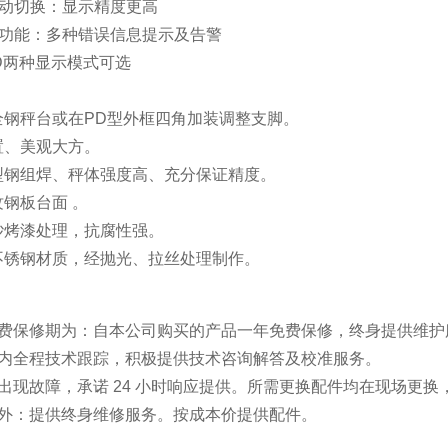
自动切换：显示精度更高
断功能：多种错误信息提示及告警
LCD两种显示模式可选
全钢秤台或在PD型外框四角加装调整支脚。
置、美观大方。
型钢组焊、秤体强度高、充分保证精度。
钢板台面 。
砂烤漆处理，抗腐性强。
不锈钢材质，经抛光、拉丝处理制作。
免费保修期为：自本公司购买的产品一年免费保修，终身提供维护
期内全程技术跟踪，积极提供技术咨询解答及校准服
出现故障，承诺 24 小时响应提供。所需更换配件均在现场更
期外：提供终身维修服务。按成本价提供配件。