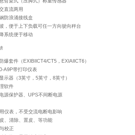
度悬臂梁式（压脚式）称重传感器
化交直流两用
锈钢防浪涌接线盒
引坡，便于上下负载可任一方向驶向秤台
升降系统便于移动
爆套件（EXIBIICT4/CT5，EXIAIICT6）
90-A9P带打印仪表
显示器（3英寸，5英寸，8英寸）
理软件
电源保护器、UPS不间断电源
两用仪表，不受交流电断电影响
去皮、清除、置皮、等功能
定与校正