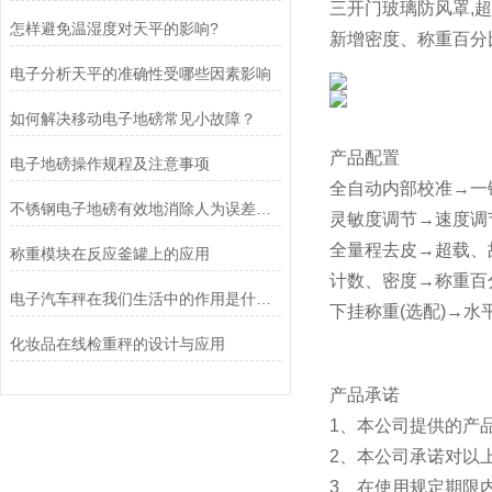
三开门玻璃防风罩,超
怎样避免温湿度对天平的影响?
新增密度、称重百分
电子分析天平的准确性受哪些因素影响
如何解决移动电子地磅常见小故障？
产品配置
电子地磅操作规程及注意事项
全自动内部校准→一
不锈钢电子地磅有效地消除人为误差和其他环境因素对测量结果的影响
灵敏度调节→速度调
全量程去皮→超载、
称重模块在反应釜罐上的应用
计数、密度→称重百
电子汽车秤在我们生活中的作用是什么？
下挂称重(选配)→水
化妆品在线检重秤的设计与应用
产品承诺
1、本公司提供的产
2、本公司承诺对以
3、在使用规定期限