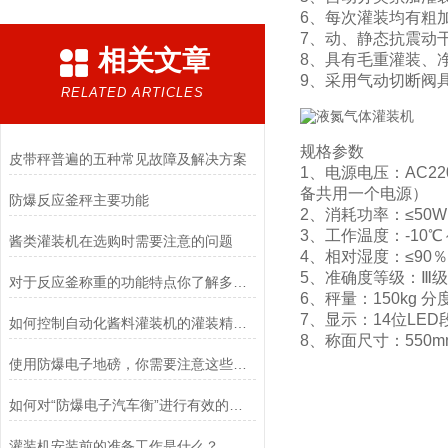
6、每次灌装均有粗
7、动、静态抗震动
相关文章
8、具有毛重灌装、
9、采用气动切断阀
RELATED ARTICLES
规格参数
皮带秤普遍的五种常见故障及解决方案
1、电源电压：AC2
备共用一个电源）
防爆反应釜秤主要功能
2、消耗功率：≤50W
3、工作温度：-10℃
酱类灌装机在选购时需要注意的问题
4、相对湿度：≤90％R
5、准确度等级：Ⅲ级
对于反应釜称重的功能特点你了解多少？
6、秤量：150kg 分
7、显示：14位LE
如何控制自动化酱料灌装机的灌装精度？
8、称面尺寸：550mm
使用防爆电子地磅，你需要注意这些事项
如何对“防爆电子汽车衡”进行有效的检定以及维护
灌装机安装前的准备工作是什么？