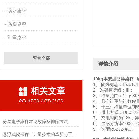
防水桌秤
防爆桌秤
计重桌秤
查看全部
详情介绍
10kg本安型防爆桌秤
1、 防爆标志：ExibⅡ
相关文章
2、准确度等级：Ⅲ；
3、 称量范围：1kg~30
RELATED ARTICLES
4、 具有计重与计数称
5、 十三种称量单位制
6、 供电方式：DE08
7、 充电时间为12h，待
​分享电子桌秤常见故障及排除方法
8、 显示分辨率1000~2
9、 选配RS232接口。
悬浮式皮带秤：计量技术的革新与工业应用的未来