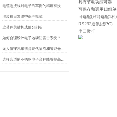
具有节电功能可选
电缆连接线对电子汽车衡的精度有没有影响呢
可保存和调用10组单
灌装机日常维护保养规范
可选配(只能选配1种)
RS232通讯(接PC)
皮带秤关键构成部分剖析
串口微打
如何合理设计电子地磅防雷击系统？
无人值守汽车衡是现代物流和智能仓储领域中的一种重要设备
选择合适的不锈钢电子台秤能够提高称重效率和质量