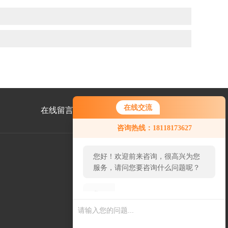
在线交流
在线留言
联系我们
您好！欢迎前来咨询，很高兴为您
咨询热线：18118173627
服务，请问您要咨询什么问题呢？
您好，看您停留很久了，是否找到
了需求产品，您可以直接在线与我
公
联系！
众
号
二
维
码