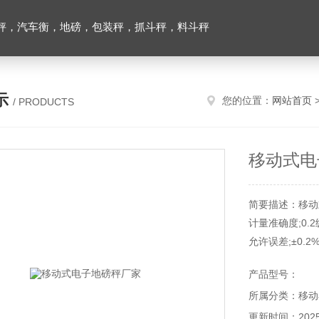
秤，汽车衡，地磅，包装秤，抓斗秤，料斗秤
示
您的位置：
网站首页
/ PRODUCTS
移动式电
简要描述：移动
计量准确度;0.2
允许误差;±0.2%
检重能力;200~4
产品型号：
电源;AC220/50
所属分类：移动
功率;3KW
气源;0.4~0.6M
更新时间：2025-