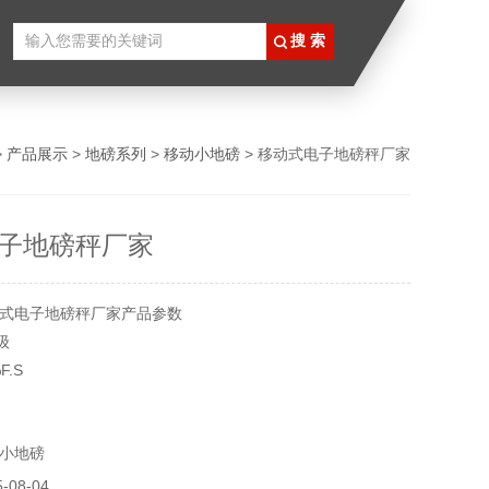
>
产品展示
>
地磅系列
>
移动小地磅
> 移动式电子地磅秤厂家
子地磅秤厂家
式电子地磅秤厂家产品参数
级
F.S
50;包/h
HZ、AC380/50HZ
小地磅
pa
08-04