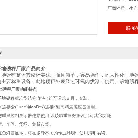
耗气量;0.3Nm3/
厂商性质：生产
工作温度;-10℃
联系
绍
子地磅秤厂家
产品简介
子地磅秤整体其设计美观，而且简单，容易操作，的人性化，地
的主要称重设备，此地磅秤外表经过环氧内烘漆，使用。该地磅
功能特点
地磅秤厂家
电子地磅秤标准型结构,附有4组可调式支脚，安装。
防水连接盒(Junc吨ionBox)连接4颗高精度感应器使用。
的与重量控制显示器连接使用,以读取重量数据及启动其它功能。
仓库、车间、货场、集贸市场。
口红色灯管显示，可在多种不同的作业环境中使用清晰易读。