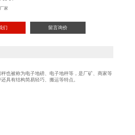
h
厂家
~+50℃
我们
留言询价
磅秤也被称为电子地磅、电子地秤等，是厂矿、商家等
秤还具有结构简易轻巧、搬运等特点。