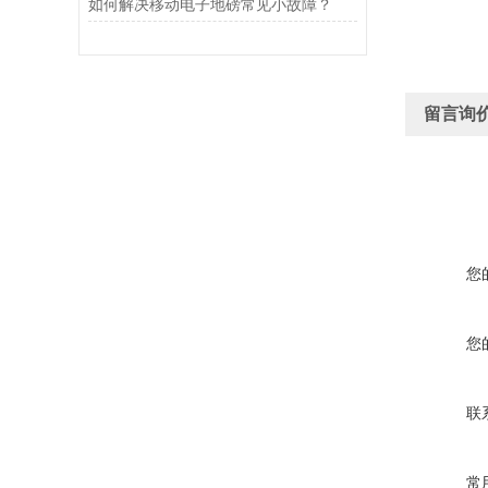
如何解决移动电子地磅常见小故障？
留言询
您
您
联
常