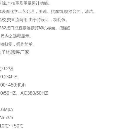
点追踪,全扣重及重量累计功能。
整体表面化学工艺处理，美观、抗腐蚀,喷涂台面，清洁。
易校,交直流两用,由于特设计，功耗低。
S232接口或直接连接打印机界面。(选配)
0公尺内之远程显示。
自动归零，操作简单。
0.2级
.2%F.S
0~450;包/h
0/50HZ、AC380/50HZ
.6Mpa
Nm3/h
10℃~+50℃