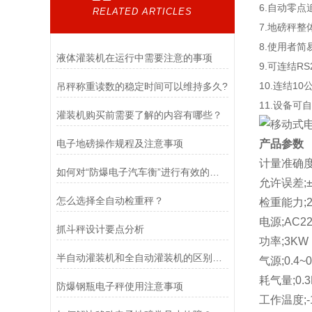
6.自动零
RELATED ARTICLES
7.地磅秤
8.使用者简
液体灌装机在运行中需要注意的事项
9.可连结R
10.连结1
吊秤称重读数的稳定时间可以维持多久?
11.设备可
灌装机购买前需要了解的内容有哪些？
电子地磅操作规程及注意事项
产品参数
计量准确度;
如何对“防爆电子汽车衡”进行有效的检定以及维护
允许误差;±0
怎么选择全自动检重秤？
检重能力;20
电源;AC22
抓斗秤设计要点分析
功率;3KW
半自动灌装机和全自动灌装机的区别是什么？
气源;0.4~0
耗气量;0.3
防爆钢瓶电子秤使用注意事项
工作温度;-