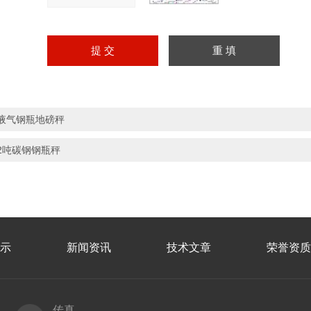
液气钢瓶地磅秤
2吨碳钢钢瓶秤
示
新闻资讯
技术文章
荣誉资质
传真