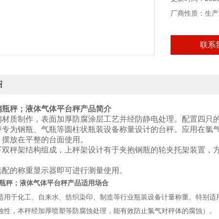
厂商性质：生产
联系
绍
钢瓶秤
；液体气体平台秤
产品简介
钢材质制作，表面加厚防腐涂层工艺并经防静电处理。配置四只
秤专为钢瓶、气瓶等圆柱状瓶装设备称量设计的台秤。应用在氯
，摆放在平整的台面使用。
下双秤架结构组成，上秤架设计有于夹抱钢瓶的轮夹托架装置，
选配的称重显示器即可进行测量使用。
产品适用场合
瓶秤
；液体气体平台秤
适用于化工、自来水、纺织染印、制造等行业瓶装设备计量称重。特别适
蚀性，本秤经加厚喷塑等防腐蚀处理，能有效防止氯气对秤体的腐蚀）。