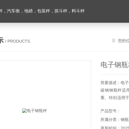
秤，汽车衡，地磅，包装秤，抓斗秤，料斗秤
示
您的
/ PRODUCTS
电子钢瓶
简要描述：电子
碳钢钢瓶秤适
重。特别适用
严重的腐蚀性
产品型号：
蚀）。
所属分类：钢瓶
更新时间：2025-