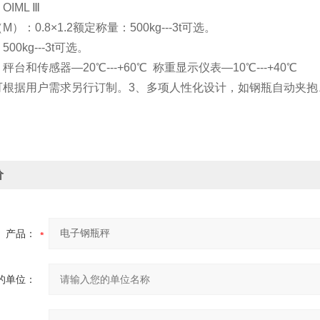
IML Ⅲ
）：0.8×1.2额定称量：500kg---3t可选。
00kg---3t可选。
台和传感器—20℃---+60℃ 称重显示仪表—10℃---+40℃
可根据用户需求另行订制。3、多项人性化设计，如钢瓶自动夹抱
价
产品：
的单位：