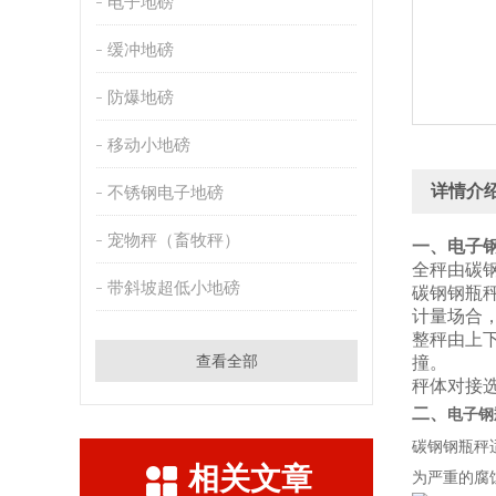
电子地磅
缓冲地磅
防爆地磅
移动小地磅
详情介
不锈钢电子地磅
宠物秤（畜牧秤）
一、
电子
全秤由碳
带斜坡超低小地磅
碳钢钢瓶
计量场合
整秤由上
查看全部
撞。
秤体对接
二、
电子钢
碳钢钢瓶秤
相关文章
为严重的腐