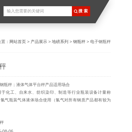
位置：
网站首页
>
产品展示
>
地磅系列
>
钢瓶秤
> 电子钢瓶秤
秤
钢瓶秤；液体气体平台秤产品适用场合
用于化工、自来水、纺织染印、制造等行业瓶装设备计量称
于氯气瓶装气体液体场合使用（氯气对所有钢质产品都有较为
，本秤经加厚喷塑等防腐蚀处理，能有效防止氯气对秤体的腐
秤
08-06