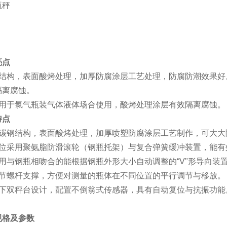
亮点
钢结构，表面酸烤处理，加厚防腐涂层工艺处理，防腐防潮效果好
隔离腐蚀。
适用于氯气瓶装气体液体场合使用，酸烤处理涂层有效隔离腐蚀。
特点
为碳钢结构，表面酸烤处理，加厚喷塑防腐涂层工艺制作，可大大
部位采用聚氨脂防滑滚轮（钢瓶托架）与复合弹簧缓冲装置，能有
用与钢瓶相吻合的能根据钢瓶外形大小自动调整的“V"形导向装
调节螺杆支撑，方便对测量的瓶体在不同位置的平行调节与移放。
上下双秤台设计，配置不倒翁式传感器，具有自动复位与抗振功能
规格及参数