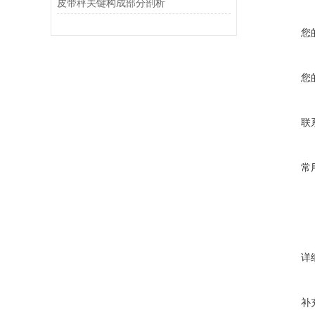
皮带秤关键构成部分剖析
您
您
联
常
详
补