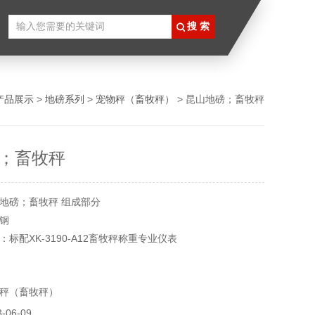
产品展示
>
地磅系列
>
宠物秤（畜牧秤）
> 昆山地磅；畜牧秤
；畜牧秤
地磅；畜牧秤 组成部分
钢
标配XK-3190-A12畜牧秤称重专业仪表
牧秤有四颗传感器，畜牧秤四个角每角一颗
秤（畜牧秤）
06-09