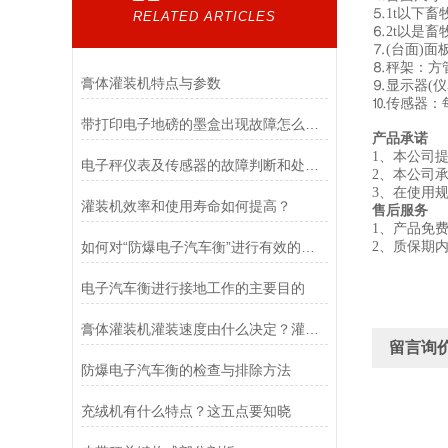
⒌1t以下畜牧秤
RELATED ARTICLES
⒍2t以是畜牧秤
⒎(台面)
⒏秤架：方
膏体灌装机特点与参数
⒐显示器(仪
⒑传感器：
带打印电子地磅的墨盒出现故障怎么办？
产品承诺
1、本公司
电子秤仪表及传感器的故障判断和处理方法
2、本公司
3、在使用
灌装机效率和使用寿命如何提高？
售后服务
1、产品免
如何对“防爆电子汽车衡”进行有效的检定以及维护
2、质保
电子汽车衡进行接地工作的主要目的
膏体灌装机灌装速度由什么决定？灌装精度怎样调整？
留言询
防爆电子汽车衡的检查与排除方法
充绒机有什么特点？这五点要知晓