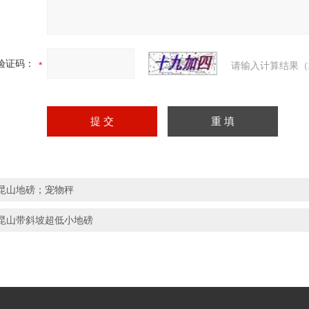
验证码：
请输入计算结果（
昆山地磅；宠物秤
昆山带斜坡超低小地磅