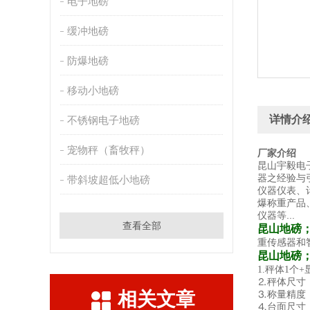
电子地磅
缓冲地磅
防爆地磅
移动小地磅
详情介
不锈钢电子地磅
宠物秤（畜牧秤）
厂家介绍
昆山宇毅电
器之经验与
带斜坡超低小地磅
仪器仪表、
爆称重产品
仪器等...
查看全部
昆山地磅
重传感器和
昆山地磅
1.秤体1个
⒉秤体尺寸：1
相关文章
⒊称量精度：1T
⒋台面尺寸