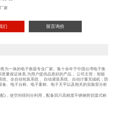
厂家
我们
留言询价
和销售为一体的电子衡器专业厂家。集十余年于中国台湾电子衡
和质量保证体系,为用户提供品质好的产品 。公司主营：智能
系统、全自动包装系统 、自动灌装系统、自动计量充绒机；防
设备、电子台称、电子案称、电子天平以及相关的实验室分析
选配)，使空间得到分利用，配备四只高精度不锈钢剪切梁式称