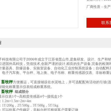
厂商性质：生产
联系
绍
子科技有限公司于2006年成立于江苏省昆山市,是集研发、设计、生产
引进国外高科技，凭借技术,创新严谨的设计,精良的生产设备,完备的检测
计量器具、防爆设备、实验室设备、自动化工业控制系统设备；自动配料
、电子汽车衡、平台秤、地上衡、电子吊称、称重传感器仪表、非标称重
；畜牧秤
方便搬运，可直接铺设在水泥地上，并可选配配有活动的引坡(
智能化称重显示仪表组成称重系统。
；畜牧秤
组成部分
+显示仪表1个+高精度传感器4个+接线盒1个
.2m×1.5m~2m×4m
/200g，2T/500g，3T/500g，5T/1kg
：可以给客户作确定，非标台秤可根据客户需要订做