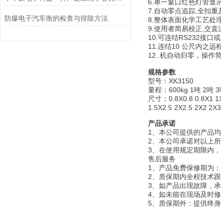
6.单一窗口红色灯管
7.自动零点追踪,全扣
防爆电子汽车衡的检查与排除方法
8.整体表面化学工艺处
9.使用者简易校正,交直
10.可连结RS232接
11.连结10 公尺内之
12..机自动归零，操作
规格参数
型号：XK3150
量程：600kg 1吨 2吨 3
尺寸：0.8X0.8 0.8X1 1X1
1.5X2.5 2X2.5 2X2 2X
产品承诺
1
、本公司提供的产品均
2
、本公司承诺对以上所
3
、在使用规定期限内，
售后服务
1
、产品免费保修期为：
2
、质保期内全程
3
、如产品出现故障，承
4
、如未能在现场及时修
5
、质保期外：提供终身