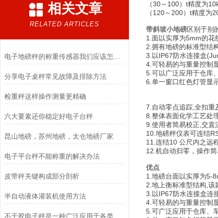
（30～100）t精度为10k
相关文章
（120～200）t精度为2
RELATED ARTICLES
带斜坡小地磅
区别于别
1.面以实厚为5mm的
2.拥有地磅的标准型结
3.以IP67防水连接盒(J
电子地磅秤的称重传感器我们应该怎样选择？
4.可轻易的与重量控制
5.可以广泛应用于仓
​分享电子桌秤常见故障及排除方法
6.单一窗口红色灯管
产品
检重秤这样操作测量更精确
7.自动零点追踪,全扣
8.整体表面化学工艺处
六大要素还你稳定好电子台秤
9.使用者简易校正,交直
10.地磅秤仪表可连结R
昆山地磅，苏州地磅，太仓地磅厂家
11.连结10 公尺内之
12.机自动归零，操作
电子平台秤不能称重的解决办法
优点
皮带秤关键构成部分剖析
1.
地磅台面以实厚为5-
2.地上衡标准型结构,
3.以IP67防水连接盒
半自动液体灌装机使用方法
4.可轻易的与重量控制
5.可广泛应用于仓库、
不干胶电子秤是一种广泛应用于各类物品称重的计量设备