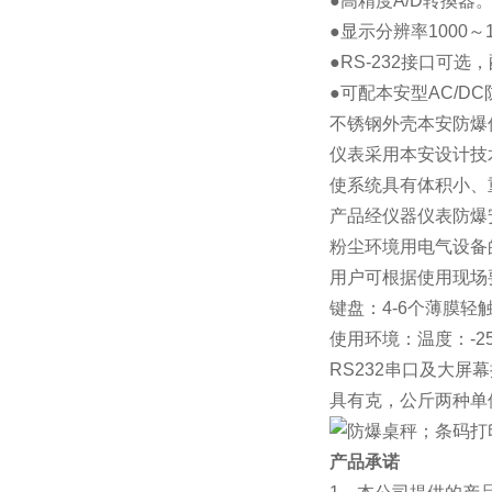
●高精度A/D转換器。2
●显示分辨率1000～1
●RS-232接口可
●可配本安型AC/D
不锈钢外壳本安防爆
仪表采用本安设计技
使系统具有体积小、
产品经仪器仪表防爆安全
粉尘环境用电气设备
用户可根据使用现场
键盘：4-6个薄膜轻
使用环境：温度：-25
RS232串口及大屏
具有克，公斤两种单
产品承诺