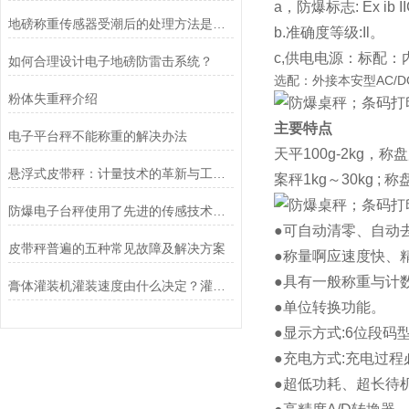
a，防爆标志: Ex ib I
地磅称重传感器受潮后的处理方法是什么？
b.准确度等级:Il。
c,供电电源：标配：内
如何合理设计电子地磅防雷击系统？
选配：外接本安型AC/DC
粉体失重秤介绍
主要特点
电子平台秤不能称重的解决办法
天平100g-2kg，称盘
悬浮式皮带秤：计量技术的革新与工业应用的未来
案秤1kg～30kg ; 
防爆电子台秤使用了先进的传感技术和数据处理算法
●可自动清零、自动
皮带秤普遍的五种常见故障及解决方案
●称量啊应速度快、
●具有一般称重与计
膏体灌装机灌装速度由什么决定？灌装精度怎样调整？
●单位转换功能。
●显示方式:6位段码
●充电方式:充电过
●超低功耗、超长待机