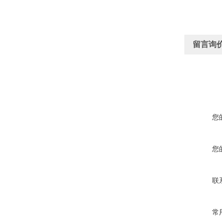
留言询
您
您
联
常