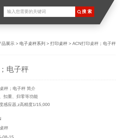
产品展示
>
电子桌秤系列
>
打印桌秤
> ACN打印桌秤；电子秤
；电子秤
桌秤；电子秤 简介
换、扣重、归零等功能
感应器,z高精度1/15,000
000
N
桌秤
08-15