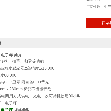
厂商性质：生产
联系
绍
；电子秤
简介
位转换、扣重、归零等功能
高精度感应器,z高精度1/15,000
度80,000
m字高LCD显示,附白色LED背光
0mm x 230mm,标配不锈钢秤盘
/插电两用方式供电，充电一次可待机使用90小时
；电子秤
规格参数