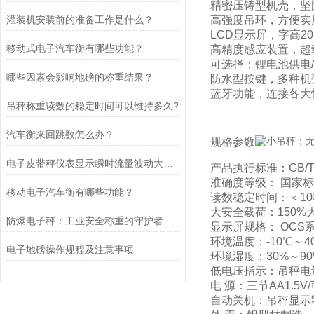
精密压铸型机壳，坚
灌装机安装前的准备工作是什么？
高强度吊环，方便实
LCD显示屏，字高2
移动式电子汽车衡有哪些功能？
高精度感应装置，超
可选择：锂电池供电
哪些因素会影响地磅的称重结果？
防水型按键，多种机
蓝牙功能，连接各大
吊秤称重读数的稳定时间可以维持多久?
汽车衡来回跳数怎么办？
规格参数
电子皮带秤仪表显示瞬时流量波动大的原因是什么？
产品执行标准：GB/T 1
准确度等级： 国家标
移动电子汽车衡有哪些功能？
读数稳定时间：＜10
大安全载荷：150%
防爆电子秤：工业安全称重的守护者
显示屏规格： OCS系
环境温度：-10℃～4
电子地磅操作规程及注意事项
环境湿度：30%～90
低电压指示：吊秤电
电 源：三节AA1.5
自动关机：吊秤显示