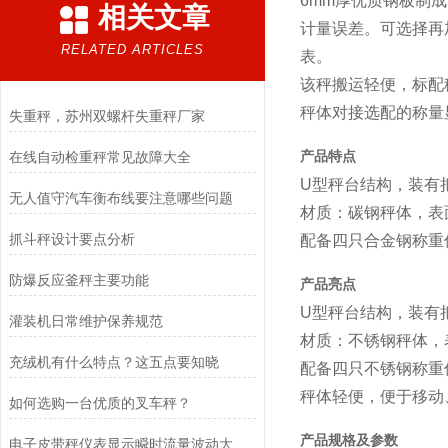
6mm厚优质钢板制
相关文章
计量误差。可选择再
RELATED ARTICLES
表。
该秤搬运轻便，标配
秤体对接选配的称量
失重秤，苏州双螺杆失重秤厂家
在线自动检重秤常见故障大全
产品特点
U型秤台结构，装有
无人值守汽车衡布线要注意哪些问题
材质：碳钢秤体，表
抓斗秤设计要点分析
配备四只合金钢称重
防爆反应釜秤主要功能
产品亮点
U型秤台结构，装有
灌装机日常维护保养规范
材质：不锈钢秤体，
充绒机有什么特点？这五点要知晓
配备四只不锈钢称重
秤体轻便，便于移动
如何选购一台优质的叉车秤？
产品规格及参数
电子皮带秤仪表显示瞬时流量波动大的原因是什么？