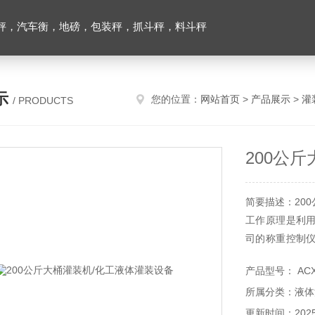
秤，汽车衡，地磅，包装秤，抓斗秤，料斗秤
示
您的位置：
网站首页
>
产品展示
>
灌
/ PRODUCTS
200公
简要描述：20
工作原理是利
司的称重控制
到控制仪表，
产品型号： AC
杂半固体也可准
所属分类：液体
更新时间：2025-