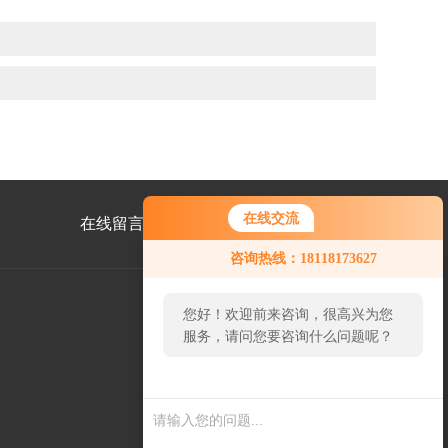
在线交流
在线留言
联系我们
您好！欢迎前来咨询，很高兴为您
咨询热线：18118173627
服务，请问您要咨询什么问题呢？
您好，看您停留很久了，是否找到
了需求产品，您可以直接在线与我
公
联系！
众
号
二
维
码