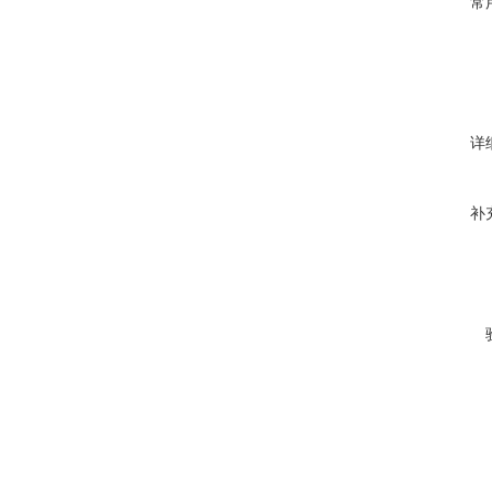
常
详
补