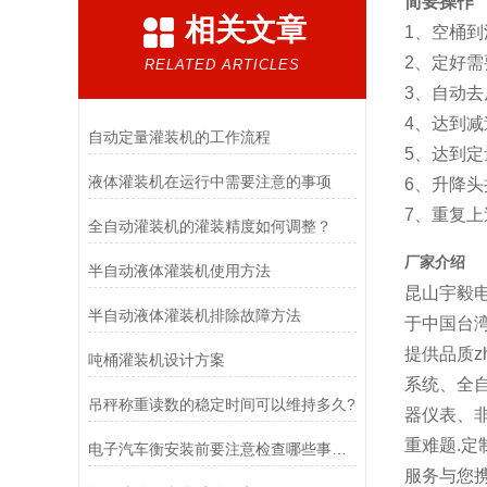
简要操作
相关文章
1、空桶
2、定好
RELATED ARTICLES
3、自动
4、达到
自动定量灌装机的工作流程
5、达到
液体灌装机在运行中需要注意的事项
6、升降头
7、重复
全自动灌装机的灌装精度如何调整？
厂家介绍
半自动液体灌装机使用方法
昆山宇毅
半自动液体灌装机排除故障方法
于中国台湾
提供品质z
吨桶灌装机设计方案
系统、全
吊秤称重读数的稳定时间可以维持多久?
器仪表、
重难题.
电子汽车衡安装前要注意检查哪些事项？
服务与您