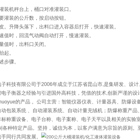
到灌装机秤台上，桶口对准灌装口。
需要灌装的公斤数，按启动按钮。
去皮。升降头落下，出料口进入容器后打开，快速灌装。
减速值时，回流气动阀自动打开，慢速灌装。
定量值时，出料口关闭。
抬起。
上述步骤。
电子科技有限公司于2006年成立于江苏省昆山市,是集研发、设
电子衡器之经验与引进国外高科技，凭借的技术,创新严谨的设计
huoyue的产品 。公司主营：智能仪器仪表、计量器具、防爆
自动包装系统 、自动灌装系统、自动计量充绒机；防爆称重产品
非标称重设备、电子台称、电子案称、电子天平以及相关的实验
定制各种特定产品。坚持，诚信为本，以客户满意为宗旨的原则。
携手同行共同发展。