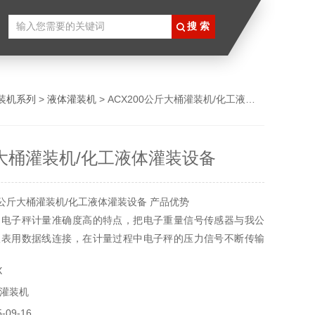
装机系列
>
液体灌装机
> ACX200公斤大桶灌装机/化工液体灌装设备
斤大桶灌装机/化工液体灌装设备
0公斤大桶灌装机/化工液体灌装设备 产品优势
用电子秤计量准确度高的特点，把电子重量信号传感器与我公
仪表用数据线连接，在计量过程中电子秤的压力信号不断传输
计量准确度不受密度、温度、杂质、气泡等因素影响，液体参
X
确计量。
灌装机
09-16