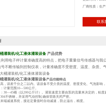
厂商性质：生产
联系
绍
大桶灌装机/化工液体灌装设备
产品优势
是利用电子秤计量准确度高的特点，把电子重量信号传感器与我
信号不断传输到控制仪表，计量准确度不受密度、温度、杂质、
大桶灌装机/化工液体灌装设备
产品功能特点
度高，误差千分之二以内。该设备不受介质的温度、密度变化、气泡影响
：计量范围10—500公斤。
率：30—45桶（以200公斤计）。灌装速度主要由泵的流量来决定的，粘
用304不锈钢，并采用气动控制,确保管路关闭严密。
程末端减速系统，接近定量值时自动减速，防止溢出，精度。