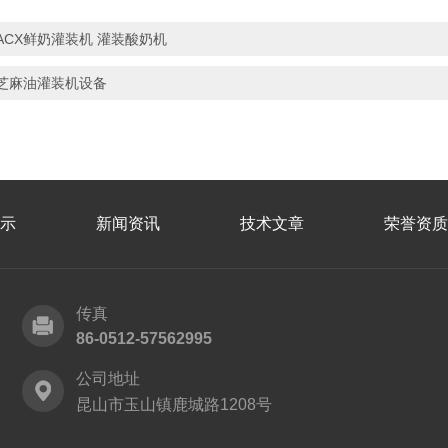
ACX鲜奶灌装机 灌装酸奶机
芝麻油灌装机设备
示
新闻资讯
技术文章
荣誉资质
传真
86-0512-57562995
公司地址
昆山市玉山镇鹿城路1208号